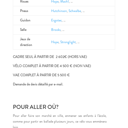
Roues
Hope
,
Mach1
, …
Pneus
Hutchinson
,
Schwalbe
, …
Guidon
Ergotec
, …
Selle
Brooks
, …
Jeux de
Hope
,
Stronglight
, …
direction
CADRE SEUL À PARTIR DE 2 602€ (HORS VAE)
VÉLO COMPLET À PARTIR DE 4 500 € (NON VAE)
VAE COMPLET À PARTIR DE 5 500 €
Demande de devis détaillé par e-mail.
POUR ALLER OÙ?
Pour aller faire son marché en ville, enmener ses enfants à l’école,
comme pour partir en ballade plusieurs jours, ce vélo vous emmènera
loin.